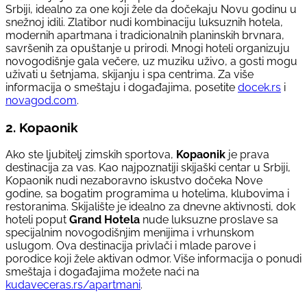
Srbiji, idealno za one koji žele da dočekaju Novu godinu u
snežnoj idili. Zlatibor nudi kombinaciju luksuznih hotela,
modernih apartmana i tradicionalnih planinskih brvnara,
savršenih za opuštanje u prirodi. Mnogi hoteli organizuju
novogodišnje gala večere, uz muziku uživo, a gosti mogu
uživati u šetnjama, skijanju i spa centrima. Za više
informacija o smeštaju i događajima, posetite
docek.rs
i
novagod.com
.
2. Kopaonik
Ako ste ljubitelj zimskih sportova,
Kopaonik
je prava
destinacija za vas. Kao najpoznatiji skijaški centar u Srbiji,
Kopaonik nudi nezaboravno iskustvo dočeka Nove
godine, sa bogatim programima u hotelima, klubovima i
restoranima. Skijalište je idealno za dnevne aktivnosti, dok
hoteli poput
Grand Hotela
nude luksuzne proslave sa
specijalnim novogodišnjim menijima i vrhunskom
uslugom. Ova destinacija privlači i mlade parove i
porodice koji žele aktivan odmor. Više informacija o ponudi
smeštaja i događajima možete naći na
kudaveceras.rs/apartmani
.