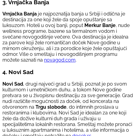
3. Vrnjačka Banja
Vrnjačka Banja
je najpoznatija banja u Srbiji i odlična je
destinacija za one koji žele da spoje opuštanje sa
luksuzom. Hoteli u ovoj banji, poput
Merkur Banje
, nude
wellness programe, bazene sa termalnom vodom i
svečane novogodišnje večere. Ova destinacija je idealna
za parove koji žele romantičan doček Nove godine u
mirnom okruženju, ali i za porodice koje žele opuštajući
odmor. Više o smeštaju i novogodišnjem programu
možete saznati na
novagod.com
.
4. Novi Sad
Novi Sad
, drugi najveći grad u Srbiji, poznat je po svom
kulturnom i umetničkom duhu, a tokom Nove godine
pretvara se u živopisnu destinaciju za sve generacije. Grad
nudi različite mogućnosti za doček, od koncerata na
otvorenom na
Trgu slobode
, do intimnih proslava u
restoranima i klubovima. Novi Sad je idealan za one koji
žele da dožive kulturni duh grada i uživaju u
specijalitetima lokalnih restorana. Smeštaj možete pronaći
u luksuznim apartmanima i hotelima, a više informacija o
dočeku i smeštaju potražite na
docek.rs
.