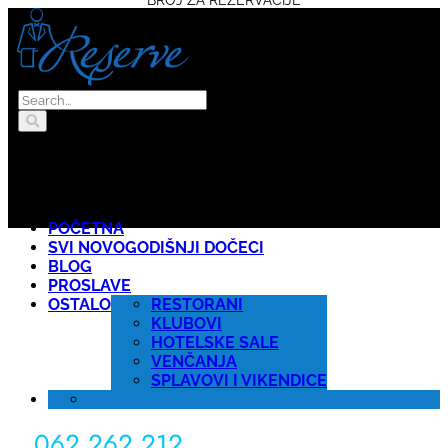
POČETNA
SVI NOVOGODIŠNJI DOČECI
BLOG
PROSLAVE
OSTALO
RESTORANI
KLUBOVI
HOTELSKE SALE
VENČANJA
SPLAVOVI I VIKENDICE
062 262 212