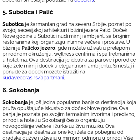
5. Subotica i Palić
Subotica
je šarmantan grad na severu Srbije, poznat po
svojoj secesijskoj arhitekturi i blizini jezera Palić. Doček
Nove godine u Subotici nudi mirniji ambijent, sa brojnim
restoranima koji organizuju intimne večere i proslave. U
blizini je
Palićko jezero
, gde možete uživati u prelepom
prirodnom okruženju, wellness centrima i spa tretmanima
u hotelima. Ova destinacija je idealna za parove i porodice
koje žele mirniji doček u elegantnom ambijentu. Smeštaj i
ponude za doček možete istražiti na
kudaveceras.rs/apartmani
.
6. Sokobanja
Sokobanja
je još jedna popularna banjska destinacija koja
pruža opuštajuće iskustvo za doček Nove godine. Ova
banja je poznata po svojim termalnim izvorima i predivnoj
prirodi, a hoteli u Sokobanji često organizuju
novogodišnje večere i žurke uz živu muziku. Ova
destinacija je idealna za one koji žele da pobegnu od
gradske gužve i uživaju u mirnom odmoru u prirodi. Više