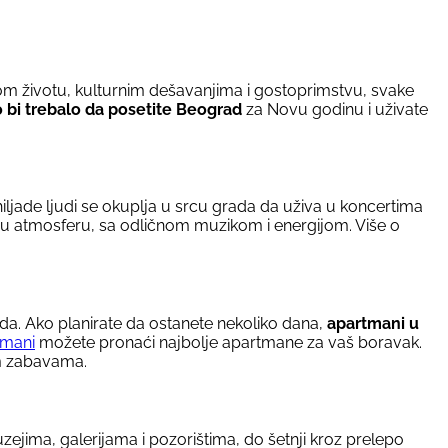
om životu, kulturnim dešavanjima i gostoprimstvu, svake
o bi trebalo da posetite Beograd
za Novu godinu i uživate
hiljade ljudi se okuplja u srcu grada da uživa u koncertima
nu atmosferu, sa odličnom muzikom i energijom. Više o
da. Ako planirate da ostanete nekoliko dana,
apartmani u
tmani
možete pronaći najbolje apartmane za vaš boravak.
im zabavama.
jima, galerijama i pozorištima, do šetnji kroz prelepo