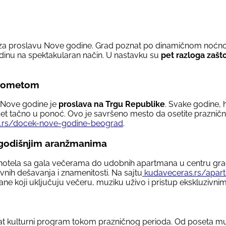
nu za proslavu Nove godine. Grad poznat po dinamičnom noćn
godinu na spektakularan način. U nastavku su
pet razloga zašt
trometom
 Nove godine je
proslava na Trgu Republike
. Svake godine, 
et tačno u ponoć. Ovo je savršeno mesto da osetite praznič
.rs/docek-nove-godine-beograd
.
vogodišnjim aranžmanima
h hotela sa gala večerama do udobnih apartmana u centru gra
avnih dešavanja i znamenitosti. Na sajtu
kudaveceras.rs/apar
ne koji uključuju večeru, muziku uživo i pristup ekskluzivn
t kulturni program tokom prazničnog perioda. Od poseta muze