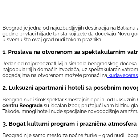
Beograd je jedna od najuzbudljivijih destinacija na Balka
godine privlači hiljade turista koji žele da dočekaju Novu 
u svemu što ovaj grad nudi tokom praznika.
1. Proslava na otvorenom sa spektakularnim va
Jedan od najprepoznatljivijih simbola beogradskog dočeka
najpopularnijih domaćih izvođača, uz spektakularan vatrom
događajima na otvorenom možete pronaći na
kudaveceras
2. Luksuzni apartmani i hoteli sa posebnim no
Beograd nudi širok spektar smeštajnih opcija, od luksuzni
centru Beograda
su idealan izbor, pružajući vam blizinu gl
Takođe, mnogi hoteli nude specijalne novogodišnje aranžma
3. Bogat kulturni program i praznična atmosfera
Beograd nije samo mesto za noćne žurke – grad nudi i boga