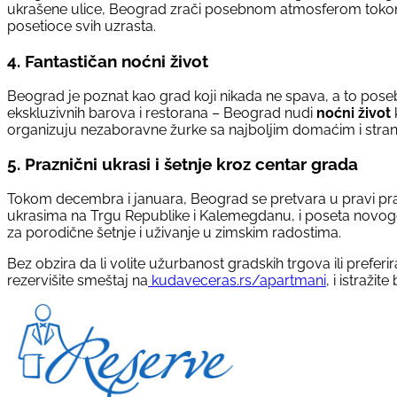
ukrašene ulice, Beograd zrači posebnom atmosferom tokom pr
posetioce svih uzrasta.
4. Fantastičan noćni život
Beograd je poznat kao grad koji nikada ne spava, a to po
ekskluzivnih barova i restorana – Beograd nudi
noćni život
organizuju nezaboravne žurke sa najboljim domaćim i stra
5. Praznični ukrasi i šetnje kroz centar grada
Tokom decembra i januara, Beograd se pretvara u pravi praz
ukrasima na Trgu Republike i Kalemegdanu, i poseta novogo
za porodične šetnje i uživanje u zimskim radostima.
Bez obzira da li volite užurbanost gradskih trgova ili prefer
rezervišite smeštaj na
kudaveceras.rs/apartmani
, i istraži