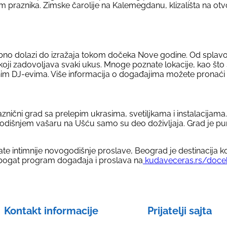
aznika. Zimske čarolije na Kalemegdanu, klizališta na otvore
sebno dolazi do izražaja tokom dočeka Nove godine. Od spla
koji zadovoljava svaki ukus. Mnoge poznate lokacije, kao što
nim DJ-evima. Više informacija o događajima možete pronaći
nični grad sa prelepim ukrasima, svetiljkama i instalacijama
dišnjem vašaru na Ušću samo su deo doživljaja. Grad je pun 
irate intimnije novogodišnje proslave, Beograd je destinacija k
te bogat program događaja i proslava na
kudaveceras.rs/doce
Kontakt informacije
Prijatelji sajta