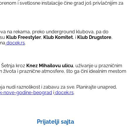
nom i svetlosne instalacije čine grad još privlačnijim za
vova na rekama, preko underground klubova, pa do
 su
Klub Freestyler
,
Klub Komitet
, i
Klub Drugstore
,
 na
docek.rs
.
. Šetnja kroz
Knez Mihailovu ulicu
, uživanje u prazničnim
života i praznične atmosfere, što ga čini idealnim mestom
oja nudi raznolikost i zabavu za sve. Planirajte unapred,
k-nove-godine-beograd
i
docek.rs
.
Prijatelji sajta