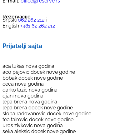
E-mail:
office@reserve.rs
Rezervacije
Srpski
062 262 212
i
English
+381 62 262 212
Prijatelji sajta
aca lukas nova godina
aco pejovic docek nove godine
bobak docek nove godine
ceca nova godina
darko lazic nova godina
djani nova godina
lepa brena nova godina
lepa brena docek nove godine
sloba radovanovic docek nove godine
tea tairovic docek nove godine
uros zivkovic nova godina
seka aleksic docek nove godine