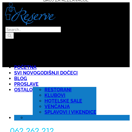
POČETNA
SVI NOVOGODIŠNJI DOČECI
BLOG
PROSLAVE
OSTALO
RESTORANI
KLUBOVI
HOTELSKE SALE
VENČANJA
SPLAVOVI I VIKENDICE
062 262 212