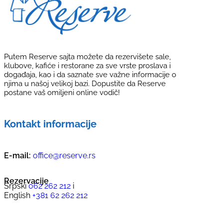
Putem Reserve sajta možete da rezervišete sale,
klubove, kafiće i restorane za sve vrste proslava i
događaja, kao i da saznate sve važne informacije o
njima u našoj velikoj bazi. Dopustite da Reserve
postane vaš omiljeni online vodič!
Kontakt informacije
E-mail:
office@reserve.rs
Rezervacije
Srpski
062 262 212
i
English
+381 62 262 212