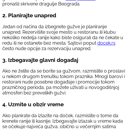
pronašli skrivene dragulje Beograda.
2.
Planirajte unapred
Jedan od načina da izbegnete gužve je planiranje
unapred. Rezervišite svoje mesto u restoranu ili klubu
nekoliko nedelja ranije kako biste osigurali da ne čekate u
redu ili ne ostanete bez mesta. Sajtovi poput
docek.rs
često nude opcije za rezervaciju unapred.
3.
Izbegavajte glavni događaj
Ako ne želite da se borite sa gužvom, razmislite o proslavi
u nekom drugom trenutku tokom praznika. Mnogi barovi i
restorani nude posebne događaje i promocije tokom
prazničnog perioda, pa možete uživati u novogodišnjoj
atmosferi bez prevelikih gužvi.
4.
Uzmite u obzir vreme
Ako planirate da izlazite na doček, razmislite o tome da
krenete ranije ili kasnije. Izbegavajte izlazak u vreme kada
se očekuje najveća gužva, obično u večernjim satima