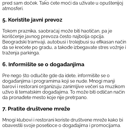
pred sam doček. Tako ćete moći da uživate u opuštenijoj
atmosferi.
5.
Koristite javni prevoz
Tokom praznika, saobraćaj može biti haotičan, pa je
korišćenje javnog prevoza često najbolja opcija.
Beogradski tramvaji, autobusi i trolejbusi su efikasan način
da se krećete po gradu, a takođe izbegavate stres vožnje i
traženja parkinga.
6.
Informišite se o događanjima
Pre nego što odlučite gde da idete, informišite se o
događanjima i programima koji se nude. Mnogi manji
barovi i restorani organizuju zanimljive večeri sa muzikom
uživo ili tematskim događajima. To može biti odličan način
da pronađete mesto koje nije pretrpano.
7.
Pratite društvene mreže
Mnogi klubovi i restorani koriste društvene mreže kako bi
obavestili svoje posetioce o događajima i promocijama.