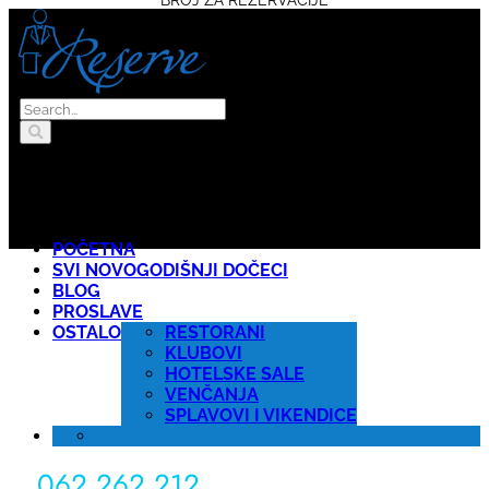
POČETNA
SVI NOVOGODIŠNJI DOČECI
BLOG
PROSLAVE
OSTALO
RESTORANI
KLUBOVI
HOTELSKE SALE
VENČANJA
SPLAVOVI I VIKENDICE
062 262 212