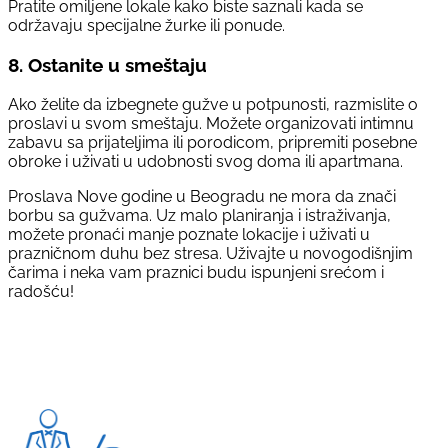
Pratite omiljene lokale kako biste saznali kada se
održavaju specijalne žurke ili ponude.
8.
Ostanite u smeštaju
Ako želite da izbegnete gužve u potpunosti, razmislite o
proslavi u svom smeštaju. Možete organizovati intimnu
zabavu sa prijateljima ili porodicom, pripremiti posebne
obroke i uživati u udobnosti svog doma ili apartmana.
Proslava Nove godine u Beogradu ne mora da znači
borbu sa gužvama. Uz malo planiranja i istraživanja,
možete pronaći manje poznate lokacije i uživati u
prazničnom duhu bez stresa. Uživajte u novogodišnjim
čarima i neka vam praznici budu ispunjeni srećom i
radošću!