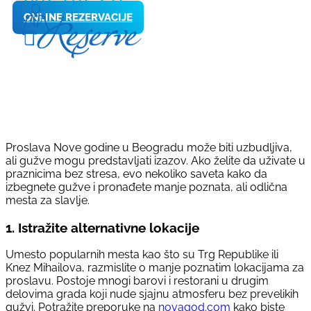
ONLINE REZERVACIJE
Proslava Nove godine u Beogradu može biti uzbudljiva,
ali gužve mogu predstavljati izazov. Ako želite da uživate u
praznicima bez stresa, evo nekoliko saveta kako da
izbegnete gužve i pronađete manje poznata, ali odlična
mesta za slavlje.
1.
Istražite alternativne lokacije
Umesto popularnih mesta kao što su Trg Republike ili
Knez Mihailova, razmislite o manje poznatim lokacijama za
proslavu. Postoje mnogi barovi i restorani u drugim
delovima grada koji nude sjajnu atmosferu bez prevelikih
gužvi. Potražite preporuke na
novagod.com
kako biste