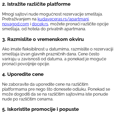
2.
Istražite različite platforme
Mnogi sajtovi nude mogućnost rezervacije smeštaja.
Pretraživanjem na
kudaveceras.rs/apartmani
,
novagod.com
i
docek.rs
, možete pronaći različite opcije
smeštaja, od hotela do privatnih apartmana.
3.
Razmislite o vremenskom okviru
Ako imate fleksibilnost u datumima, razmislite o rezervaciji
smeštaja izvan glavnih prazničnih dana. Cene često
variraju u zavisnosti od datuma, a ponekad je moguće
pronaći povoljnije opcije.
4.
Uporedite cene
Ne zaboravite da uporedite cene na različitim
platformama pre nego što donesete odluku. Ponekad se
može dogoditi da se na različitim sajtovima iste ponude
nude po različitim cenama.
5.
Iskoristite promocije i popuste