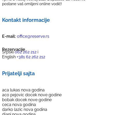
postane vaš omiljeni online vodič!
Kontakt informacije
E-mail:
office@reserve.rs
Rezervacije
Srpski
062 262 212
i
English
+381 62 262 212
Prijatelji sajta
aca lukas nova godina
aco pejovic docek nove godine
bobak docek nove godine
ceca nova godina
darko lazic nova godina
djani nova godina