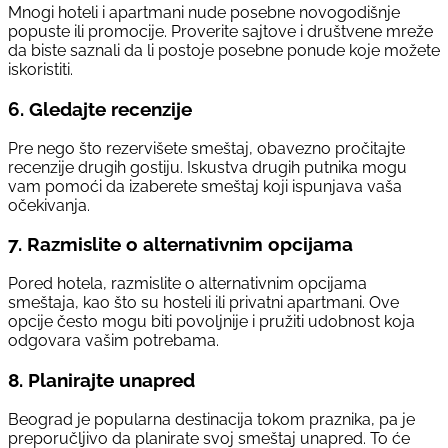
Mnogi hoteli i apartmani nude posebne novogodišnje
popuste ili promocije. Proverite sajtove i društvene mreže
da biste saznali da li postoje posebne ponude koje možete
iskoristiti.
6.
Gledajte recenzije
Pre nego što rezervišete smeštaj, obavezno pročitajte
recenzije drugih gostiju. Iskustva drugih putnika mogu
vam pomoći da izaberete smeštaj koji ispunjava vaša
očekivanja.
7.
Razmislite o alternativnim opcijama
Pored hotela, razmislite o alternativnim opcijama
smeštaja, kao što su hosteli ili privatni apartmani. Ove
opcije često mogu biti povoljnije i pružiti udobnost koja
odgovara vašim potrebama.
8.
Planirajte unapred
Beograd je popularna destinacija tokom praznika, pa je
preporučljivo da planirate svoj smeštaj unapred. To će