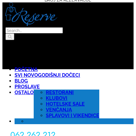
POČETNA
SVI NOVOGODIŠNJI DOČECI
BLOG
PROSLAVE
OSTALO
RESTORANI
KLUBOVI
HOTELSKE SALE
VENČANJA
SPLAVOVI I VIKENDICE
062 262 212