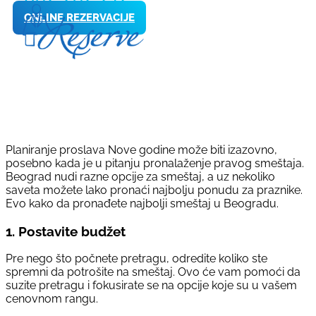
ONLINE REZERVACIJE
Planiranje proslava Nove godine može biti izazovno,
posebno kada je u pitanju pronalaženje pravog smeštaja.
Beograd nudi razne opcije za smeštaj, a uz nekoliko
saveta možete lako pronaći najbolju ponudu za praznike.
Evo kako da pronađete najbolji smeštaj u Beogradu.
1.
Postavite budžet
Pre nego što počnete pretragu, odredite koliko ste
spremni da potrošite na smeštaj. Ovo će vam pomoći da
suzite pretragu i fokusirate se na opcije koje su u vašem
cenovnom rangu.