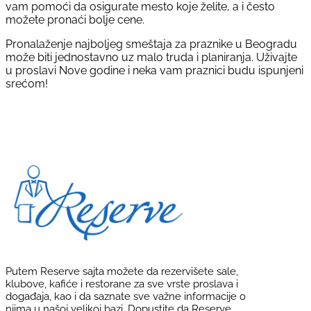
vam pomoći da osigurate mesto koje želite, a i često
možete pronaći bolje cene.
Pronalaženje najboljeg smeštaja za praznike u Beogradu
može biti jednostavno uz malo truda i planiranja. Uživajte
u proslavi Nove godine i neka vam praznici budu ispunjeni
srećom!
Putem Reserve sajta možete da rezervišete sale,
klubove, kafiće i restorane za sve vrste proslava i
događaja, kao i da saznate sve važne informacije o
njima u našoj velikoj bazi. Dopustite da Reserve