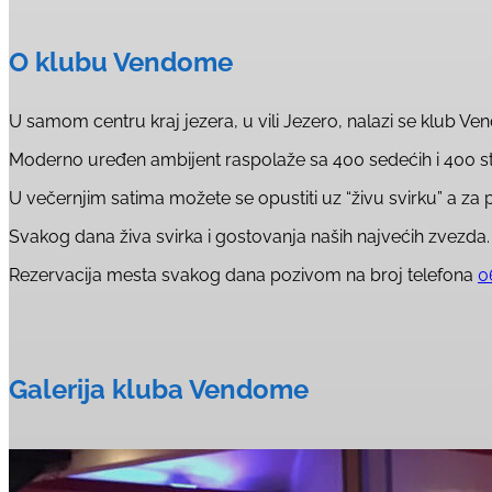
O klubu Vendome
U samom centru kraj jezera, u vili Jezero, nalazi se klub V
Moderno uređen ambijent raspolaže sa 400 sedećih i 400 st
U večernjim satima možete se opustiti uz “živu svirku” a za 
Svakog dana živa svirka i gostovanja naših najvećih zvezda.
Rezervacija mesta svakog dana pozivom na broj telefona
0
Galerija kluba Vendome