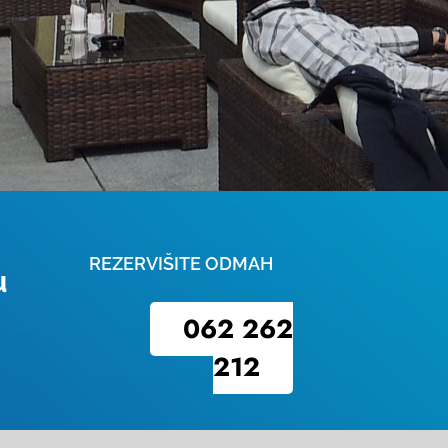
REZERVIŠITE ODMAH
u
062 262
212