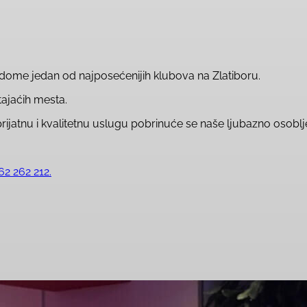
endome jedan od najposećenijih klubova na Zlatiboru.
ajaćih mesta.
prijatnu i kvalitetnu uslugu pobrinuće se naše ljubazno osoblj
62 262 212.