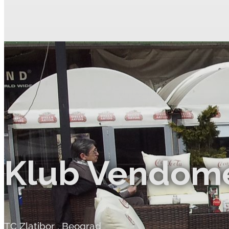
Klub Vendom
TC Zlatibor
,
Beograd