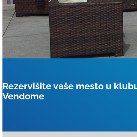
Rezervišite vaše mesto u klub
Vendome