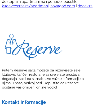
dostupnim apartmanima i ponude, posetite
kudaveceras.rs/apartmani
,
novagod.com
i
docek.rs
.
Putem Reserve sajta možete da rezervišete sale,
klubove, kafiće i restorane za sve vrste proslava i
događaja, kao i da saznate sve važne informacije o
njima u našoj velikoj bazi. Dopustite da Reserve
postane vaš omiljeni online vodič!
Kontakt informacije