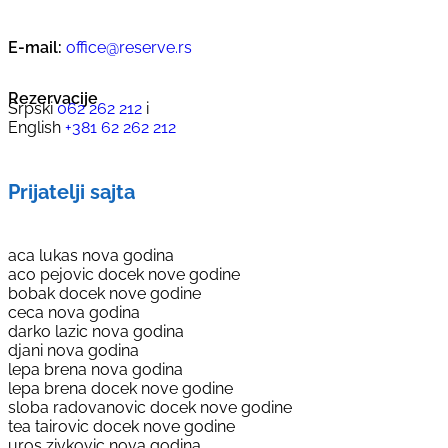
E-mail:
office@reserve.rs
Rezervacije
Srpski
062 262 212
i
English
+381 62 262 212
Prijatelji sajta
aca lukas nova godina
aco pejovic docek nove godine
bobak docek nove godine
ceca nova godina
darko lazic nova godina
djani nova godina
lepa brena nova godina
lepa brena docek nove godine
sloba radovanovic docek nove godine
tea tairovic docek nove godine
uros zivkovic nova godina