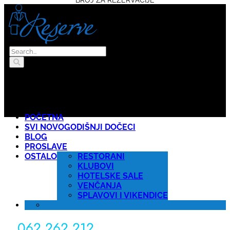
POČETNA
SVI NOVOGODIŠNJI DOČECI
BLOG
PROSLAVE
OSTALO
RESTORANI
KLUBOVI
HOTELSKE SALE
VENČANJA
SPLAVOVI I VIKENDICE
062 262 212