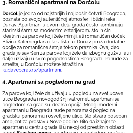
3. Romantični apartmani na Dorćolu
Dorćol
je jedna od najstarijih i najlepših četvrti Beograda,
poznata po svojoj autentičnoj atmosferi i blizini reke
Dunav. Apartmani u ovom delu grada često kombinuju
starinski šarm sa modernim enterijerom, što ih čini
idealnim za parove koji žele mirniji, ali romantičan doček.
Blizina Kalemegdana i šetališta uz Dunav pruža dodatne
opcije za romantične šetnje tokom praznika. Ovaj deo
grada je savršen za parove koji žele da izbegnu gužvu, ali i
dalje uživaju u svim pogodnostima Beograda. Ponude za
smeštaj u Dorćolu možete istražiti na
kudaveceras.rs/apartmani
.
4. Apartmani sa pogledom na grad
Za parove koji žele da uživaju u pogledu na svetlucave
ulice Beograda i novogodišnji vatromet, apartmani sa
pogledom na grad su idealna opcija. Mnogi moderni
apartmani u Beogradu nude panoramski pogled na
gradsku panoramu i osvetljene ulice, što stvara poseban
ambijent za proslavu Nove godine. Bilo da iznajmite
apartman u centru grada ili u nekoj od prestižnih oblasti
poput
Savskog venca
, apartmani sa pogledom pružaju