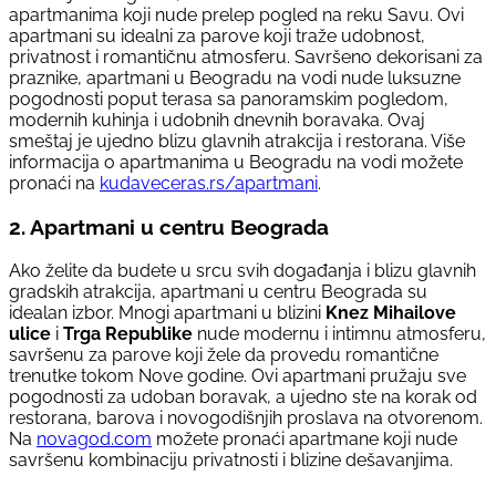
apartmanima koji nude prelep pogled na reku Savu. Ovi
apartmani su idealni za parove koji traže udobnost,
privatnost i romantičnu atmosferu. Savršeno dekorisani za
praznike, apartmani u Beogradu na vodi nude luksuzne
pogodnosti poput terasa sa panoramskim pogledom,
modernih kuhinja i udobnih dnevnih boravaka. Ovaj
smeštaj je ujedno blizu glavnih atrakcija i restorana. Više
informacija o apartmanima u Beogradu na vodi možete
pronaći na
kudaveceras.rs/apartmani
.
2. Apartmani u centru Beograda
Ako želite da budete u srcu svih događanja i blizu glavnih
gradskih atrakcija, apartmani u centru Beograda su
idealan izbor. Mnogi apartmani u blizini
Knez Mihailove
ulice
i
Trga Republike
nude modernu i intimnu atmosferu,
savršenu za parove koji žele da provedu romantične
trenutke tokom Nove godine. Ovi apartmani pružaju sve
pogodnosti za udoban boravak, a ujedno ste na korak od
restorana, barova i novogodišnjih proslava na otvorenom.
Na
novagod.com
možete pronaći apartmane koji nude
savršenu kombinaciju privatnosti i blizine dešavanjima.