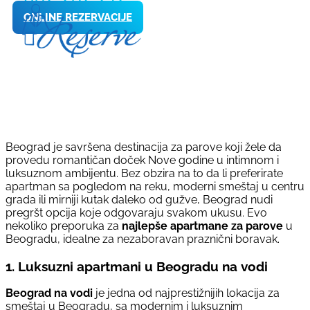
ONLINE REZERVACIJE
Beograd je savršena destinacija za parove koji žele da
provedu romantičan doček Nove godine u intimnom i
luksuznom ambijentu. Bez obzira na to da li preferirate
apartman sa pogledom na reku, moderni smeštaj u centru
grada ili mirniji kutak daleko od gužve, Beograd nudi
pregršt opcija koje odgovaraju svakom ukusu. Evo
nekoliko preporuka za
najlepše apartmane za parove
u
Beogradu, idealne za nezaboravan praznični boravak.
1. Luksuzni apartmani u Beogradu na vodi
Beograd na vodi
je jedna od najprestižnijih lokacija za
smeštaj u Beogradu, sa modernim i luksuznim