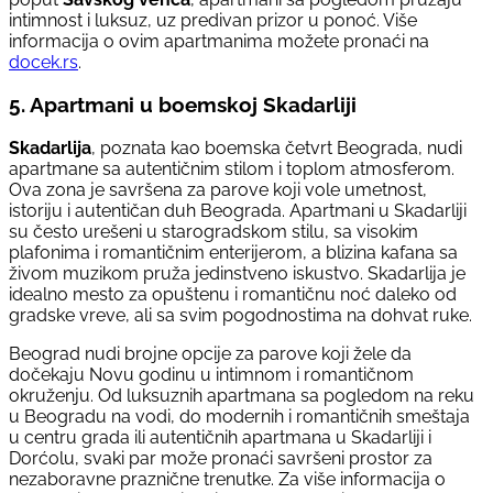
intimnost i luksuz, uz predivan prizor u ponoć. Više
informacija o ovim apartmanima možete pronaći na
docek.rs
.
5. Apartmani u boemskoj Skadarliji
Skadarlija
, poznata kao boemska četvrt Beograda, nudi
apartmane sa autentičnim stilom i toplom atmosferom.
Ova zona je savršena za parove koji vole umetnost,
istoriju i autentičan duh Beograda. Apartmani u Skadarliji
su često urešeni u starogradskom stilu, sa visokim
plafonima i romantičnim enterijerom, a blizina kafana sa
živom muzikom pruža jedinstveno iskustvo. Skadarlija je
idealno mesto za opuštenu i romantičnu noć daleko od
gradske vreve, ali sa svim pogodnostima na dohvat ruke.
Beograd nudi brojne opcije za parove koji žele da
dočekaju Novu godinu u intimnom i romantičnom
okruženju. Od luksuznih apartmana sa pogledom na reku
u Beogradu na vodi, do modernih i romantičnih smeštaja
u centru grada ili autentičnih apartmana u Skadarliji i
Dorćolu, svaki par može pronaći savršeni prostor za
nezaboravne praznične trenutke. Za više informacija o