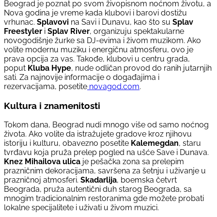
Beograd je poznat po svom živopisnom noćnom životu, a
Nova godina je vreme kada klubovi i barovi dostižu
vrhunac.
Splavovi
na Savi i Dunavu, kao što su
Splav
Freestyler
i
Splav River
, organizuju spektakularne
novogodišnje žurke sa DJ-evima i živom muzikom. Ako
volite modernu muziku i energičnu atmosferu, ovo je
prava opcija za vas. Takođe, klubovi u centru grada,
poput
Kluba Hype
, nude odličan provod do ranih jutarnjih
sati. Za najnovije informacije o događajima i
rezervacijama, posetite
novagod.com
.
Kultura i znamenitosti
Tokom dana, Beograd nudi mnogo više od samo noćnog
života. Ako volite da istražujete gradove kroz njihovu
istoriju i kulturu, obavezno posetite
Kalemegdan
, staru
tvrđavu koja pruža prelep pogled na ušće Save i Dunava.
Knez Mihailova ulica
je pešačka zona sa prelepim
prazničnim dekoracijama, savršena za šetnju i uživanje u
prazničnoj atmosferi.
Skadarlija
, boemska četvrt
Beograda, pruža autentični duh starog Beograda, sa
mnogim tradicionalnim restoranima gde možete probati
lokalne specijalitete i uživati u živom muzici.