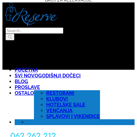
POČETNA
SVI NOVOGODIŠNJI DOČECI
BLOG
PROSLAVE
OSTALO
RESTORANI
KLUBOVI
HOTELSKE SALE
VENČANJA
SPLAVOVI I VIKENDICE
062 262 212