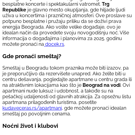
besplatne koncerte i spektakularni vatromet.
Trg
Republike
je glavno mesto okupljanja, gde hiljade ljudi
uživa u koncertima i prazničnoj atmosferi. Ove proslave su
potpuno besplatne i pružaju priliku da se doživi prava
energija Beograda. Ako volite velike događaje, ovo je
idealan način da provedete svoju novogodišnju noć. Više
informacija o događajima i planovima za 2025. godinu
možete pronaći na
docek.rs
.
Gde pronaći smeštaj?
Smeštaj u Beogradu tokom praznika može biti izazov, pa
je preporučljivo da rezervišete unapred. Ako želite biti u
centru dešavanja, pogledajte apartmane u centru grada ili
na atraktivnim lokacijama kao što je
Beograd na vodi
. Ovi
apartmani nude luksuz i udobnost, a takođe su na
pešačkoj udaljenosti od glavnih atrakcija. Za opsežnu listu
apartmana prilagođenih turistima, posetite
kudaveceras.rs/apartmani
, gde možete pronaći idealan
smeštaj po povoljnim cenama.
Noćni život i klubovi