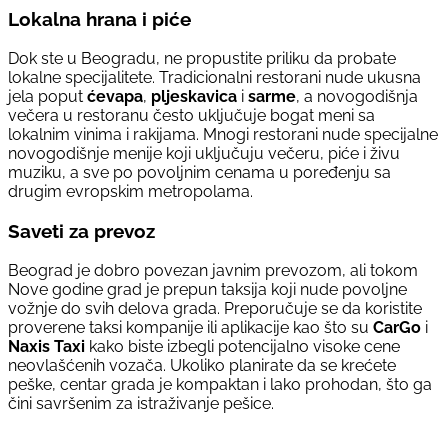
Lokalna hrana i piće
Dok ste u Beogradu, ne propustite priliku da probate
lokalne specijalitete. Tradicionalni restorani nude ukusna
jela poput
ćevapa
,
pljeskavica
i
sarme
, a novogodišnja
večera u restoranu često uključuje bogat meni sa
lokalnim vinima i rakijama. Mnogi restorani nude specijalne
novogodišnje menije koji uključuju večeru, piće i živu
muziku, a sve po povoljnim cenama u poređenju sa
drugim evropskim metropolama.
Saveti za prevoz
Beograd je dobro povezan javnim prevozom, ali tokom
Nove godine grad je prepun taksija koji nude povoljne
vožnje do svih delova grada. Preporučuje se da koristite
proverene taksi kompanije ili aplikacije kao što su
CarGo
i
Naxis Taxi
kako biste izbegli potencijalno visoke cene
neovlašćenih vozača. Ukoliko planirate da se krećete
peške, centar grada je kompaktan i lako prohodan, što ga
čini savršenim za istraživanje pešice.