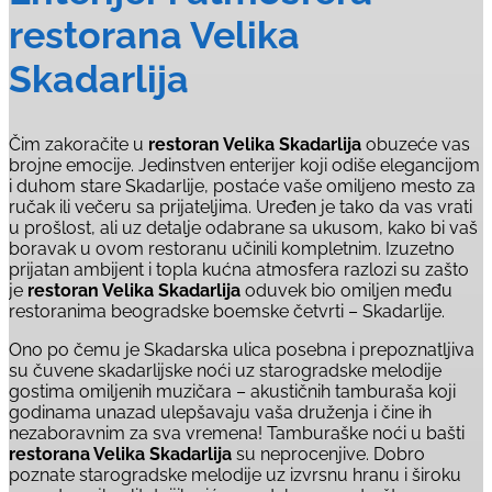
restorana Velika
Skadarlija
Čim zakoračite u
restoran Velika Skadarlija
obuzeće vas
brojne emocije. Jedinstven enterijer koji odiše elegancijom
i duhom stare Skadarlije, postaće vaše omiljeno mesto za
ručak ili večeru sa prijateljima. Uređen je tako da vas vrati
u prošlost, ali uz detalje odabrane sa ukusom, kako bi vaš
boravak u ovom restoranu učinili kompletnim. Izuzetno
prijatan ambijent i topla kućna atmosfera razlozi su zašto
je
restoran Velika Skadarlija
oduvek bio omiljen među
restoranima beogradske boemske četvrti – Skadarlije.
Ono po čemu je Skadarska ulica posebna i prepoznatljiva
su čuvene skadarlijske noći uz starogradske melodije
gostima omiljenih muzičara – akustičnih tamburaša koji
godinama unazad ulepšavaju vaša druženja i čine ih
nezaboravnim za sva vremena! Tamburaške noći u bašti
restorana Velika Skadarlija
su neprocenjive. Dobro
poznate starogradske melodije uz izvrsnu hranu i široku