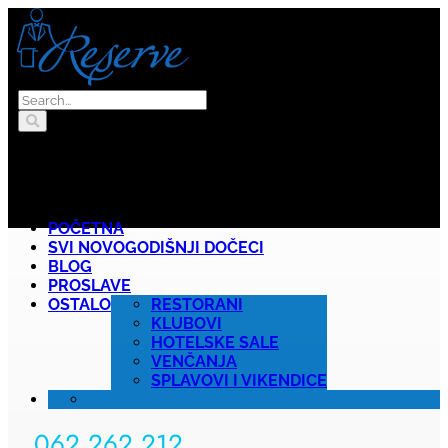
POČETNA
SVI NOVOGODIŠNJI DOČECI
BLOG
PROSLAVE
OSTALO
RESTORANI
KLUBOVI
HOTELSKE SALE
VENČANJA
SPLAVOVI I VIKENDICE
062 262 212