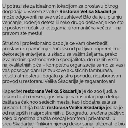
U potrazi ste za idealnom lokacijom za proslavu bitnog
događaja u vašem životu?
Restoran Velika Skadarlija
može odgovoriti na sve vaše zahteve! Bilo da je u pitanju
venčanje, rođenje deteta ili neko drugo dešavanje kao što
je poslovni ručak sa kolegama ili romantična večera – na
pravom ste mestu!
Stručno i profesionalno osoblje će vam obezbediti
proslavu za pamćenje. Počevši od pažljivo pripremljene
dekoracije enterijera, u skladu sa vašim željama, preko
izvanrednih gastronomskih specijaliteta, do raznih vrsta
najkvalitetnijih pića – kompletna organizacija samo za vas i
vaš poseban dan! Uz zvukove akustičnih tamburaša,
veselu atmosferu i bogatu gastro ponudu, nezaboravan
provod u restoranu Velika Skadarlija je zagarantovan!
Kapacitet
restorana Velika Skadarlija
je do 200 ljudi, a
tokom toplih meseci, gostima je na raspolaganju i letnja
bašta sa čak 300 sedećih mesta, kao i dodatna sala za
pušače. Letnja bašta
restorana Velika Skadarlija
jedna je
od najlepših i najprostranijih u Beogradu, uređena pažljivo
kako bi gostima pružila osećaj komfora i privatnosti, u
srcu Skadarlije. Prilikom njenog dekorisanja, akcenat je bio