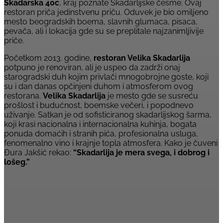
Skadarska 40c
, kraj poznate Skadarlijske česme. Ovaj
restoran priča jedinstvenu priču. Oduvek je bio omiljeno
mesto beogradskih boema, slavnih glumaca, pisaca,
pevača, ali i lokacija gde su se preplitale najzanimljivije
priče.
Početkom 2013. godine,
restoran Velika Skadarlija
potpuno je renoviran, ali je uspeo da zadrži onaj
starogradski duh kojim privlači mnogobrojne goste, koji
su i dan danas opčinjeni duhom i atmosferom ovog
restorana.
Velika Skadarlija
je mesto gde se susreću
prošlost i budućnost, boemske večeri, i popodnevo
uživanje. Satkan je od sofisticiranog skadarlijskog šarma,
koji krasi nacionalna i internacionalna kuhinja, bogata
ponuda domaćih i stranih pića, profesionalna usluga,
fenomenalno vino i krajnje topla atmosfera. Kako je čuveni
Đura Jakšić rekao:
“Skadarlija je mera svega, i dobrog i
lošeg.”