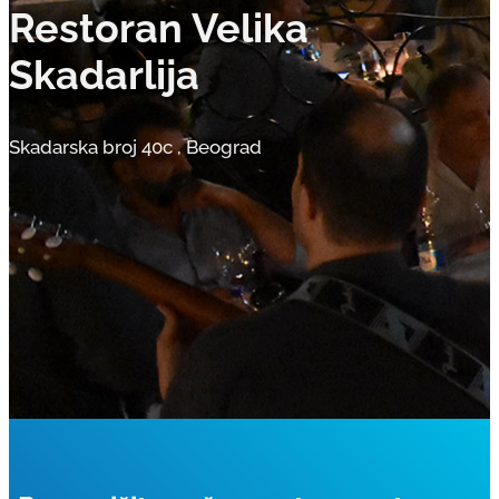
Restoran Velika
Skadarlija
Skadarska broj 40c
,
Beograd