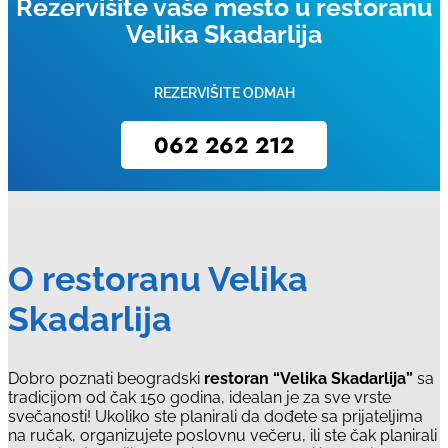
Rezervišite vaše mesto u restoranu
Velika Skadarlija
REZERVIŠITE ODMAH
062 262 212
O restoranu Velika
Skadarlija
Dobro poznati beogradski
restoran “Velika Skadarlija”
sa
tradicijom od čak 150 godina, idealan je za sve vrste
svečanosti! Ukoliko ste planirali da dođete sa prijateljima
na ručak, organizujete poslovnu večeru, ili ste čak planirali