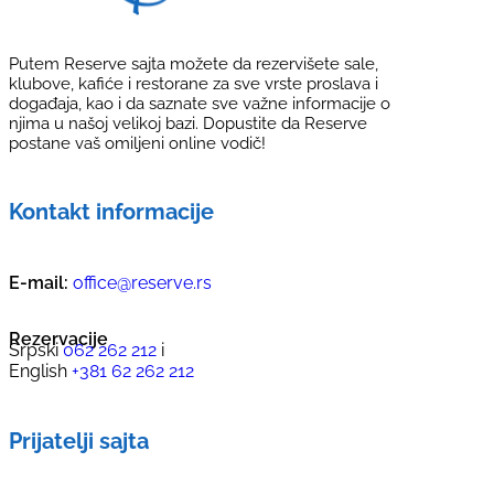
Putem Reserve sajta možete da rezervišete sale,
klubove, kafiće i restorane za sve vrste proslava i
događaja, kao i da saznate sve važne informacije o
njima u našoj velikoj bazi. Dopustite da Reserve
postane vaš omiljeni online vodič!
Kontakt informacije
E-mail:
office@reserve.rs
Rezervacije
Srpski
062 262 212
i
English
+381 62 262 212
Prijatelji sajta