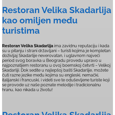
Restoran Velika Skadarlija
kao omiljen među
turistima
Restoran Velika Skadarlija
ima zavidnu reputaciju i kada
su u pitanju i strani državljani – turisti kojima je kompletan
doživljaj Skadarlije neverovatan, i uglavnom najveći
period svog boravka u Beogradu provedu upravo u
najpoznatijem restoranu u ovoj boemskoj četvrti – Velikoj
Skadarliji. Dok sedite u najlepšoj bašti Skadarlije, možete
čuti razne jezike među kojima su engleski, nemački,
italijanski i francuski, i videti sve te oduševljene turiste koji
se provode uz naše poznate melodije i tradicionalnu
hranu, kao nikada u životu!
Restoran Velika Skadarlija