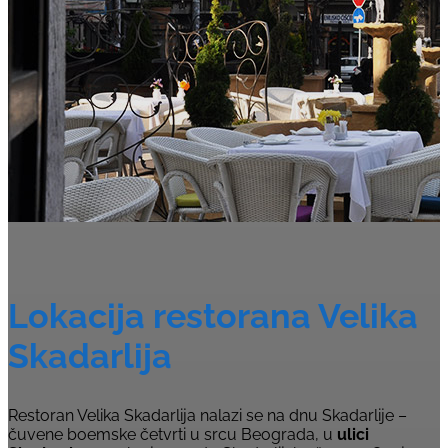
Lokacija restorana Velika
Skadarlija
Restoran Velika Skadarlija nalazi se na dnu Skadarlije –
čuvene boemske četvrti u srcu Beograda, u
ulici