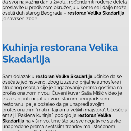
da svoj najvažniji dan u životu, rođendan ili rođenje deteta
proslavite u predivnom okruženju u kome se i dalje može
osetiti duh starog Beograda –
restoran Velika Skadarlija
je savršen izbor!
Kuhinja restorana Velika
Skadarlija
Sam dolazak u
restoran Velika Skadarlija
učiniće da se
osećate jedinstveno, zbog izuzetno prijatne atmosfere i
stručnog osoblja čije je angažovanje prema gostima na
profesionalnom nivou. Čuveni kuvar Saša Mišić video je
izuzetan potencijal u ovom starom beogradskom
restoranu, pa je poželeo da ga unapredi svojim
profesionalnim “malim tajnama velikih majstora”. Učešće u
emisiji “Paklena kuhinja”, podiglo je
restoran Velika
Skadarlija
na viši nivo, time što su sve negativne stavke
unapređene prema svetskim trendovima i stečenom