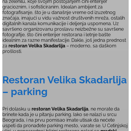
na zelenilu, koje svojim postojanjem čini enterijer
gracioznim, i sofisticiranim. Idealan ambijent za
fotografisanje, što je u današnje vreme od izuzetnog
značaja, imajući u vidu važnost društvenih mreža, ostalih
digitalnih kanala komunikacije i deljenja uspomena. Uz
savršeno organizovanu proslavu neizbežne su savršene
fotografije, što čini enterijer restorana i letnje bašte
idealnim za razne manifestacije. Dakle, još jedna prednost
za
restoran Velika Skadarlija
– moderno, sa daškom
prošlosti.
Restoran Velika Skadarlija
– parking
Pri dolasku u
restoran Velika Skadarlija
, ne morate da
brinete kada je u pitanju parking. Iako se nalazi u srcu
Beograda, i na prvu pomisao imate utisak da nećete
uspeti da pronađete parking mesto, varate se. U Cetinjskoj