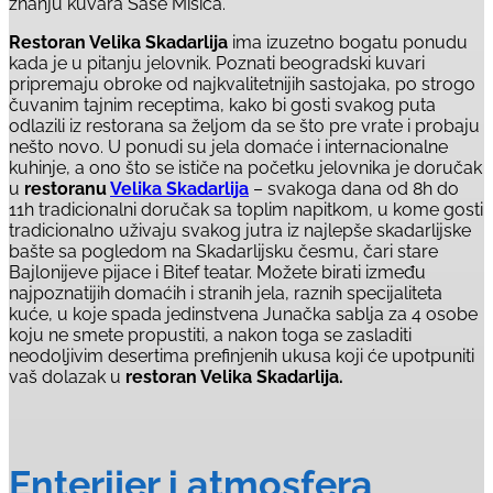
znanju kuvara Saše Mišića.
Restoran Velika Skadarlija
ima izuzetno bogatu ponudu
kada je u pitanju jelovnik. Poznati beogradski kuvari
pripremaju obroke od najkvalitetnijih sastojaka, po strogo
čuvanim tajnim receptima, kako bi gosti svakog puta
odlazili iz restorana sa željom da se što pre vrate i probaju
nešto novo. U ponudi su jela domaće i internacionalne
kuhinje, a ono što se ističe na početku jelovnika je doručak
u
restoranu
Velika Skadarlija
– svakoga dana od 8h do
11h tradicionalni doručak sa toplim napitkom, u kome gosti
tradicionalno uživaju svakog jutra iz najlepše skadarlijske
bašte sa pogledom na Skadarlijsku česmu, čari stare
Bajlonijeve pijace i Bitef teatar. Možete birati između
najpoznatijih domaćih i stranih jela, raznih specijaliteta
kuće, u koje spada jedinstvena Junačka sablja za 4 osobe
koju ne smete propustiti, a nakon toga se zasladiti
neodoljivim desertima prefinjenih ukusa koji će upotpuniti
vaš dolazak u
restoran Velika Skadarlija.
Enterijer i atmosfera