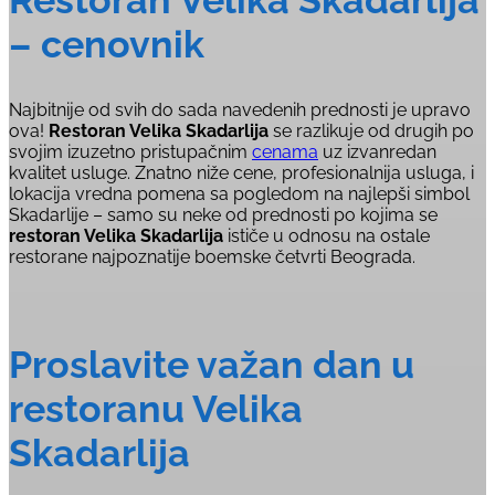
– cenovnik
Najbitnije od svih do sada navedenih prednosti je upravo
ova!
Restoran Velika Skadarlija
se razlikuje od drugih po
svojim izuzetno pristupačnim
cenama
uz izvanredan
kvalitet usluge. Znatno niže cene, profesionalnija usluga, i
lokacija vredna pomena sa pogledom na najlepši simbol
Skadarlije – samo su neke od prednosti po kojima se
restoran Velika Skadarlija
ističe u odnosu na ostale
restorane najpoznatije boemske četvrti Beograda.
Proslavite važan dan u
restoranu Velika
Skadarlija