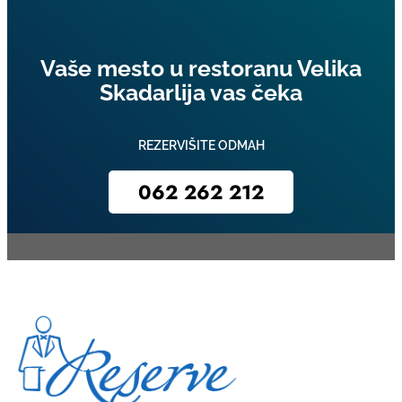
Vaše mesto u restoranu Velika
Skadarlija vas čeka
REZERVIŠITE ODMAH
062 262 212