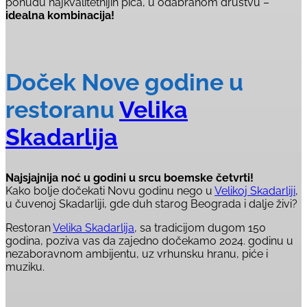
ponudu najkvalitetnijih pića, u odabranom društvu –
idealna kombinacija!
Doček Nove godine u
restoranu
Velika
Skadarlija
Najsjajnija noć u godini u srcu boemske četvrti!
Kako bolje dočekati Novu godinu nego u
Velikoj Skadarliji
,
u čuvenoj Skadarliji, gde duh starog Beograda i dalje živi?
Restoran
Velika Skadarlija
, sa tradicijom dugom 150
godina, poziva vas da zajedno dočekamo 2024. godinu u
nezaboravnom ambijentu, uz vrhunsku hranu, piće i
muziku.