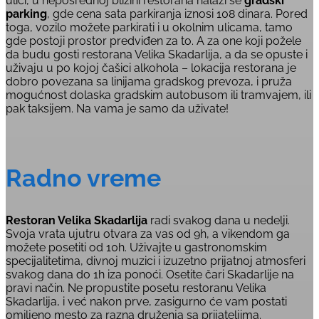
ulici, u neposrednoj blizini restorana nalazi se
gradski
parking
, gde cena sata parkiranja iznosi 108 dinara. Pored
toga, vozilo možete parkirati i u okolnim ulicama, tamo
gde postoji prostor predviđen za to. A za one koji požele
da budu gosti restorana Velika Skadarlija, a da se opuste i
uživaju u po kojoj čašici alkohola – lokacija restorana je
dobro povezana sa linijama gradskog prevoza, i pruža
mogućnost dolaska gradskim autobusom ili tramvajem, ili
pak taksijem. Na vama je samo da uživate!
Radno vreme
Restoran Velika Skadarlija
radi svakog dana u nedelji.
Svoja vrata ujutru otvara za vas od 9h, a vikendom ga
možete posetiti od 10h. Uživajte u gastronomskim
specijalitetima, divnoj muzici i izuzetno prijatnoj atmosferi
svakog dana do 1h iza ponoći. Osetite čari Skadarlije na
pravi način. Ne propustite posetu restoranu Velika
Skadarlija, i već nakon prve, zasigurno će vam postati
omiljeno mesto za razna druženja sa prijateljima.