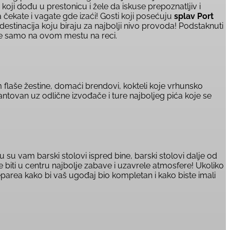
oji dođu u prestonicu i žele da iskuse prepoznatljiv i
čekate i vagate gde izaći! Gosti koji posećuju
splav Port
destinacija koju biraju za najbolji nivo provoda! Podstaknuti
te samo na ovom mestu na reci.
m flaše žestine, domaći brendovi, kokteli koje vrhunsko
antovan uz odlične izvođače i ture najboljeg pića koje se
 su vam barski stolovi ispred bine, barski stolovi dalje od
e biti u centru najbolje zabave i uzavrele atmosfere! Ukoliko
area kako bi vaš ugođaj bio kompletan i kako biste imali