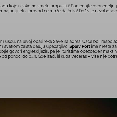
radu koje nikako ne smete propustiti! Pogledajte ovonedeljni
r najbolji letnji provod ne može da čeka! Doživite nezaboravno
om ušću, na levoj obali reke Save na adresi Ušće bb i raspola
m svetlom zaista deluju upečatljivo.
Splav Port
ima mesta za 
je govori engleski jezik, pa je i turistima obezbeđen maksim
d ponoći do 04h. Gde izaći, ili kuda večeras – više nije potr