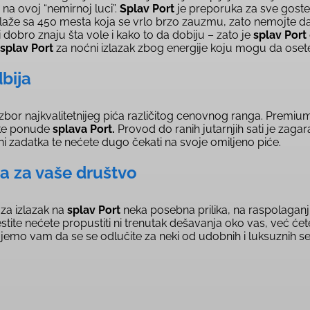
na ovoj “nemirnoj luci”.
Splav Port
je preporuka za sve goste k
laže sa 450 mesta koja se vrlo brzo zauzmu, zato nemojte da 
 dobro znaju šta vole i kako to da dobiju – zato je
splav Port
splav Port
za noćni izlazak zbog energije koju mogu da ose
bija
izbor najkvalitetnijeg pića različitog cenovnog ranga. Premiu
oke ponude
splava Port.
Provod do ranih jutarnjih sati je zagar
ini zadatka te nećete dugo čekati na svoje omiljeno piće.
ta za vaše društvo
 za izlazak na
splav Port
neka posebna prilika, na raspolaganju
stite nećete propustiti ni trenutak dešavanja oko vas, već ćet
emo vam da se se odlučite za neki od udobnih i luksuznih sep