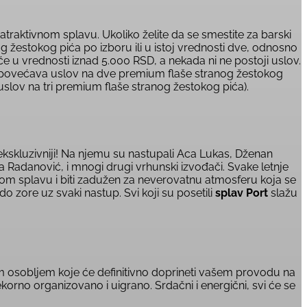
atraktivnom splavu. Ukoliko želite da se smestite za barski
g žestokog pića po izboru ili u istoj vrednosti dve, odnosno
piće u vrednosti iznad 5.000 RSD, a nekada ni ne postoji uslov.
e povećava uslov na dve premium flaše stranog žestokog
uslov na tri premium flaše stranog žestokog pića).
kskluzivniji! Na njemu su nastupali Aca Lukas, Dženan
ba Radanović, i mnogi drugi vrhunski izvođači. Svake letnje
nom splavu i biti zadužen za neverovatnu atmosferu koja se
 do zore uz svaki nastup. Svi koji su posetili
splav Port
slažu
m osobljem koje će definitivno doprineti vašem provodu na
orno organizovano i uigrano. Srdačni i energični, svi će se