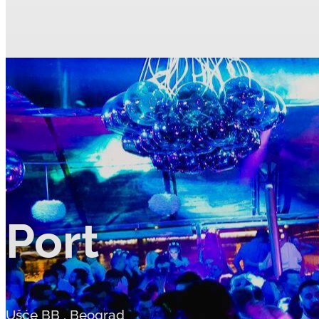
Port
Ušće BB
,
Beograd