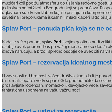
muzičari koji podižu atmosferu do usijanja redovno gostuju 
jedinstven noćni život u Beogradu koji se prepričava. Raspo
uglavnom su iskusni klaberi koji ne pristaju na kompromise i
savetima i preporukama iskusnih, i mlađi klaberi rado biraju
Splav Port – ponuda pića koja se ne od
Kada je reč o ponudi,
splav Port
svojim gostima nudi veliki 
osoblje uvek pripremi baš po vašoj meri, samo su deo šir
iznova naručuju, a brzo i spretno osoblje će uvek biti na vis
Splav Port – rezervacija idealnog mes
U zavisnosti od brojnosti vašeg društva, kao i da li je povod
bine, mali separe i veliki separe. Gde god odlučite da se sme
proslavljate rođendan, momačko ili devojačko veče, savetuj
fantastične uspomene na vašu važnu noć!
Splav Port – uslovi za rezervacije