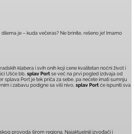
ilema je – kuda večeras? Ne brinite, rešeno je! Imamo
skih klabera i svih onih koji cene kvalitetan noćni život i
ci Ušće bb,
splav Port
se već na prvi pogled izdvaja od
r splava Port je tek priča za sebe, pa nećete imati sumnju
m i zabavu podigne sa viši nivo,
splav Port
će ispuniti sva
hunskog provoda širom regiona. Najaktuelniji izvođači i