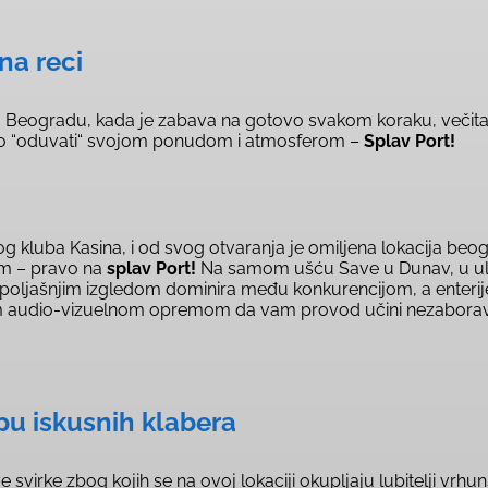
na reci
Beogradu, kada je zabava na gotovo svakom koraku, večita d
no “oduvati“ svojom ponudom i atmosferom –
Splav Port!
kluba Kasina, i od svog otvaranja je omiljena lokacija beograd
om – pravo na
splav Port!
Na samom ušću Save u Dunav, u uli
 spoljašnjim izgledom dominira među konkurencijom, a enterije
m audio-vizuelnom opremom da vam provod učini nezaboravni
ipu iskusnih klabera
ive svirke zbog kojih se na ovoj lokaciji okupljaju lubitelji vr