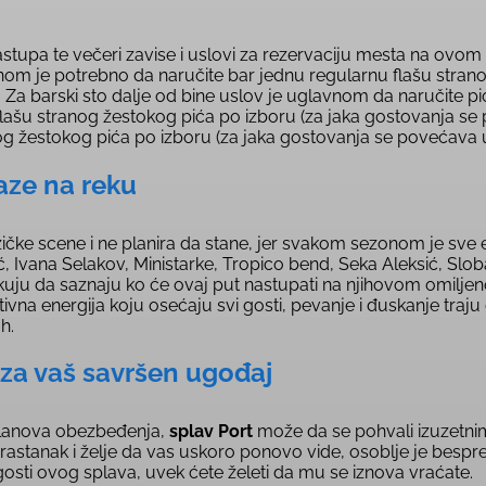
astupa te večeri zavise i uslovi za rezervaciju mesta na ovom 
vnom je potrebno da naručite bar jednu regularnu flašu strano
ošta). Za barski sto dalje od bine uslov je uglavnom da naručite 
flašu stranog žestokog pića po izboru (za jaka gostovanja s
nog žestokog pića po izboru (za jaka gostovanja se povećava 
laze na reku
e scene i ne planira da stane, jer svakom sezonom je sve e
ić, Ivana Selakov, Ministarke, Tropico bend, Seka Aleksić, Slo
ekuju da saznaju ko će ovaj put nastupati na njihovom omilje
itivna energija koju osećaju svi gosti, pevanje i đuskanje traju
h.
 za vaš savršen ugođaj
 članova obezbeđenja,
splav Port
može da se pohvali izuzetni
rastanak i želje da vas uskoro ponovo vide, osoblje je besprek
sti ovog splava, uvek ćete želeti da mu se iznova vraćate.