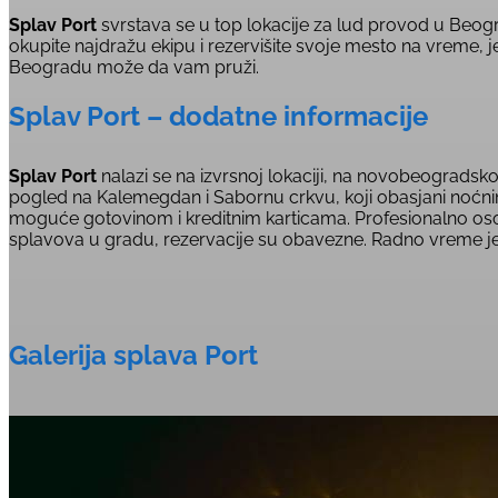
Splav Port
svrstava se u top lokacije za lud provod u Beog
okupite najdražu ekipu i rezervišite svoje mesto na vreme, je
Beogradu može da vam pruži.
Splav Port – dodatne informacije
Splav Port
nalazi se na izvrsnoj lokaciji, na novobeogradsk
pogled na Kalemegdan i Sabornu crkvu, koji obasjani noćni
moguće gotovinom i kreditnim karticama. Profesionalno osobl
splavova u gradu, rezervacije su obavezne. Radno vreme je o
Galerija splava Port