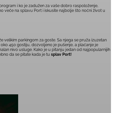
 program i ko je zadužen za vaše dobro raspoloženje,
 veče na splavu Port i iskusite najbolje što noćni život u
že velikim parkingom za goste. Sa njega se pruža izuzetan
oko 450 gostiju, dozvoljeno je pušenje, a plaćanje je
alan nivo usluge. Kako je u pitanju jedan od najpopularnijih
ebno da se pitate kada je tu
splav Port!