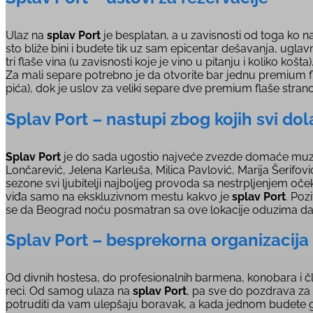
Ulaz na
splav Port
je besplatan, a u zavisnosti od toga ko n
sto bliže bini i budete tik uz sam epicentar dešavanja, ugla
tri flaše vina (u zavisnosti koje je vino u pitanju i koliko k
Za mali separe potrebno je da otvorite bar jednu premium 
pića), dok je uslov za veliki separe dve premium flaše stra
Splav Port – nastupi zbog kojih svi do
Splav Port
je do sada ugostio najveće zvezde domaće muzičk
Lončarević, Jelena Karleuša, Milica Pavlović, Marija Šerifov
sezone svi ljubitelji najboljeg provoda sa nestrpljenjem oč
viđa samo na ekskluzivnom mestu kakvo je
splav Port
. Poz
se da Beograd noću posmatran sa ove lokacije oduzima da
Splav Port – besprekorna organizacija
Od divnih hostesa, do profesionalnih barmena, konobara i
reci. Od samog ulaza na
splav Port
, pa sve do pozdrava za 
potruditi da vam ulepšaju boravak, a kada jednom budete go