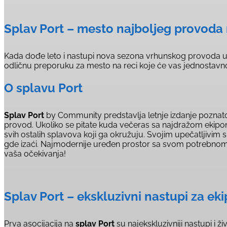
Splav Port – mesto najboljeg provoda 
Kada dođe leto i nastupi nova sezona vrhunskog provoda u 
odličnu preporuku za mesto na reci koje će vas jednostav
O splavu Port
Splav Port
by Community predstavlja letnje izdanje poznatog 
provod. Ukoliko se pitate kuda večeras sa najdražom ekip
svih ostalih splavova koji ga okružuju. Svojim upečatljivim
gde izaći. Najmodernije uređen prostor sa svom potrebno
vaša očekivanja!
Splav Port – ekskluzivni nastupi za ek
Prva asocijacija na
splav Port
su najekskluzivniji nastupi i ž