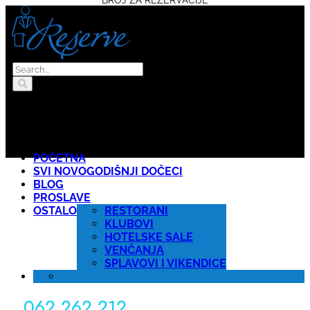
POČETNA
SVI NOVOGODIŠNJI DOČECI
BLOG
PROSLAVE
OSTALO
RESTORANI
KLUBOVI
HOTELSKE SALE
VENČANJA
SPLAVOVI I VIKENDICE
062 262 212