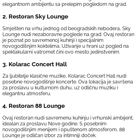
elegantnom ambijentu sa prelepim pogledom na grad.
2.
Restoran Sky Lounge
Smješten na vrhu jednog od beogradskih nebodera, Sky
Lounge nudi nezaboravne poglede na grad. Ovaj restoran
je poznat po savremenoj kuhinji i specijalnim
novogodišnjim koktelima. Uživanje u hrani uz pogled na
spektakularni vatromet čini ovo mesto jedinstvenim.
3.
Kolarac Concert Hall
Za ljubitelje klasične muzike, Kolarac Concert Hall nudi
posebne novogodišnje koncerte. Ova lokacija je savršena
za proslavu u kulturnom duhu, uz odličnu muziku i
elegantnu atmosferu.
4.
Restoran 88 Lounge
Ovaj restoran nudi savremenu kuhinju i vrhunski ambijent,
idealan za proslavu Nove godine. S posebnim
novogodišnjim menijem i opuštenom atmosferom, 88
Lounge je odličan izbor za intimniji doček.