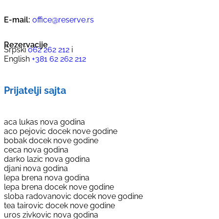
E-mail:
office@reserve.rs
Rezervacije
Srpski
062 262 212
i
English
+381 62 262 212
Prijatelji sajta
aca lukas nova godina
aco pejovic docek nove godine
bobak docek nove godine
ceca nova godina
darko lazic nova godina
djani nova godina
lepa brena nova godina
lepa brena docek nove godine
sloba radovanovic docek nove godine
tea tairovic docek nove godine
uros zivkovic nova godina