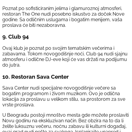
Poznat po sofisticiranim jelima i glamuroznoj atmosferi,
restoran The One nudi posebno iskustvo za doček Nove
godine. Sa odličnim uslugama i bogatim menijem, vaša
proslava će biti nezaboravna.
9.
Club 94
Ovaj klub je poznat po svojim tematskim večerima i
zabavama. Tokom novogodišnje noći, Club 94 nudi sjajnu
atmosferu i odlične DJ-eve koji će vas držati na podijumu
do jutra.
10.
Restoran Sava Center
Sava Center nudi specijalne novogodišnje večere sa
bogatim programom i živom muzikom. Ovo je odlična
lokacija za proslavu u velikom stilu, sa prostorom za sve
vrste proslava.
U Beogradu postoji mnoštvo mesta gde možete proslaviti
Novu godinu na ekskluzivan način. Bez obzira na to da li
želite luksuznu večeru, noćnu zabavu ili kulturni događaj,
ovaj grad nudi nešto za svakoga. Isplanirajte unapred i