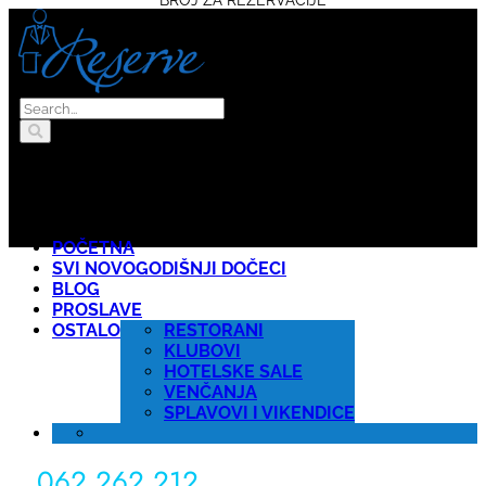
POČETNA
SVI NOVOGODIŠNJI DOČECI
BLOG
PROSLAVE
OSTALO
RESTORANI
KLUBOVI
HOTELSKE SALE
VENČANJA
SPLAVOVI I VIKENDICE
062 262 212