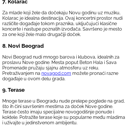
7.
Kolarac
Za mlade koji žele da dočekaju Novu godinu uz muziku,
Kolarac je idealna destinacija. Ovaj koncertni prostor nudi
različite događaje tokom praznika, uključujući klasične
koncerte i nastupe poznatih izvođača. Savršeno je mesto
za one koji žele malo drugačiji doček.
8.
Novi Beograd
Novi Beograd nudi mnogo barova i klubova, idealnih za
proslavu Nove godine. Mesta poput Beton Hala i Sava
Promenade pružaju sjajnu atmosferu uz reku.
Pretraživanjem na
novagod.com
možete pronaći razne
događaje u ovom delu grada.
9.
Terase
Mnoge terase u Beogradu nude prelepe poglede na grad,
što ih čini savršenim mestima za doček Nove godine.
Terase često imaju specijalne novogodišnje ponude i
koktele. Potražite terase koje su popularne među mladima
i uživajte u jedinstvenom ambijentu.