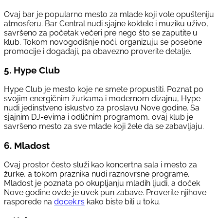
Ovaj bar je popularno mesto za mlade koji vole opušteniju
atmosferu. Bar Central nudi sjajne koktele i muziku uživo,
savršeno za početak večeri pre nego što se zaputite u
klub. Tokom novogodišnje noći, organizuju se posebne
promocije i događaji, pa obavezno proverite detalje.
5.
Hype Club
Hype Club je mesto koje ne smete propustiti. Poznat po
svojim energičnim žurkama i modernom dizajnu, Hype
nudi jedinstveno iskustvo za proslavu Nove godine. Sa
sjajnim DJ-evima i odličnim programom, ovaj klub je
savršeno mesto za sve mlade koji žele da se zabavljaju.
6.
Mladost
Ovaj prostor često služi kao koncertna sala i mesto za
žurke, a tokom praznika nudi raznovrsne programe.
Mladost je poznata po okupljanju mladih ljudi, a doček
Nove godine ovde je uvek pun zabave. Proverite njihove
rasporede na
docek.rs
kako biste bili u toku.