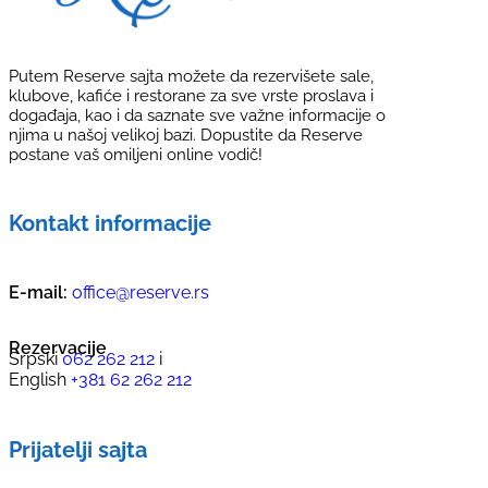
Putem Reserve sajta možete da rezervišete sale,
klubove, kafiće i restorane za sve vrste proslava i
događaja, kao i da saznate sve važne informacije o
njima u našoj velikoj bazi. Dopustite da Reserve
postane vaš omiljeni online vodič!
Kontakt informacije
E-mail:
office@reserve.rs
Rezervacije
Srpski
062 262 212
i
English
+381 62 262 212
Prijatelji sajta