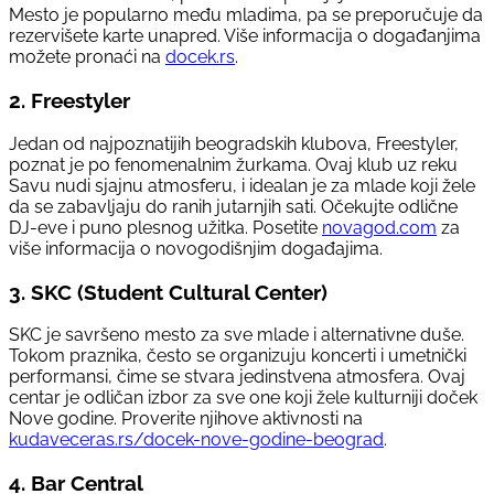
Mesto je popularno među mladima, pa se preporučuje da
rezervišete karte unapred. Više informacija o događanjima
možete pronaći na
docek.rs
.
2.
Freestyler
Jedan od najpoznatijih beogradskih klubova, Freestyler,
poznat je po fenomenalnim žurkama. Ovaj klub uz reku
Savu nudi sjajnu atmosferu, i idealan je za mlade koji žele
da se zabavljaju do ranih jutarnjih sati. Očekujte odlične
DJ-eve i puno plesnog užitka. Posetite
novagod.com
za
više informacija o novogodišnjim događajima.
3.
SKC (Student Cultural Center)
SKC je savršeno mesto za sve mlade i alternativne duše.
Tokom praznika, često se organizuju koncerti i umetnički
performansi, čime se stvara jedinstvena atmosfera. Ovaj
centar je odličan izbor za sve one koji žele kulturniji doček
Nove godine. Proverite njihove aktivnosti na
kudaveceras.rs/docek-nove-godine-beograd
.
4.
Bar Central