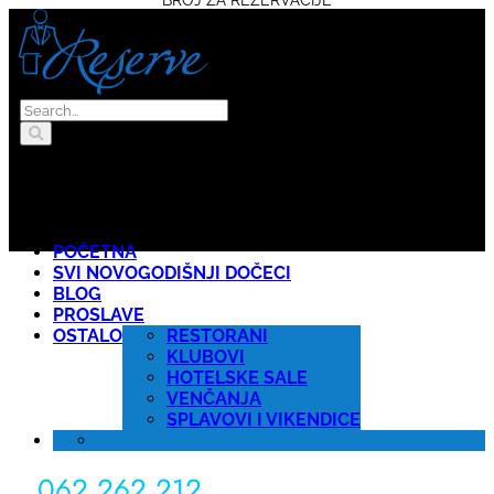
POČETNA
SVI NOVOGODIŠNJI DOČECI
BLOG
PROSLAVE
OSTALO
RESTORANI
KLUBOVI
HOTELSKE SALE
VENČANJA
SPLAVOVI I VIKENDICE
062 262 212