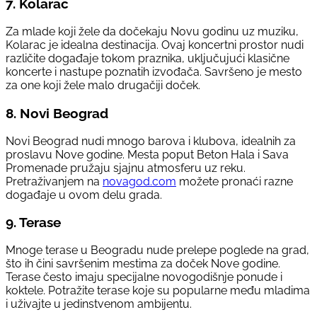
7.
Kolarac
Za mlade koji žele da dočekaju Novu godinu uz muziku,
Kolarac je idealna destinacija. Ovaj koncertni prostor nudi
različite događaje tokom praznika, uključujući klasične
koncerte i nastupe poznatih izvođača. Savršeno je mesto
za one koji žele malo drugačiji doček.
8.
Novi Beograd
Novi Beograd nudi mnogo barova i klubova, idealnih za
proslavu Nove godine. Mesta poput Beton Hala i Sava
Promenade pružaju sjajnu atmosferu uz reku.
Pretraživanjem na
novagod.com
možete pronaći razne
događaje u ovom delu grada.
9.
Terase
Mnoge terase u Beogradu nude prelepe poglede na grad,
što ih čini savršenim mestima za doček Nove godine.
Terase često imaju specijalne novogodišnje ponude i
koktele. Potražite terase koje su popularne među mladima
i uživajte u jedinstvenom ambijentu.