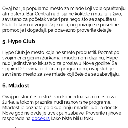
Ovaj bar je popularno mesto za mlade koji vole opušteniju
atmosferu. Bar Central nudi sjajne koktele i muziku uživo,
savršeno za početak večeri pre nego što se zaputite u
klub. Tokom novogodišnje noći, organizuju se posebne
promocije i događaji, pa obavezno proverite detalje.
5.
Hype Club
Hype Club je mesto koje ne smete propustiti. Poznat po
svojim energičnim žurkama i modernom dizajnu, Hype
nudi jedinstveno iskustvo za proslavu Nove godine. Sa
sjajnim DJ-evima i odličnim programom, ovaj klub je
savršeno mesto za sve mlade koji žele da se zabavljaju.
6.
Mladost
Ovaj prostor često služi kao koncertna sala i mesto za
žurke, a tokom praznika nudi raznovrsne programe.
Mladost je poznata po okupljanju mladih ljudi, a doček
Nove godine ovde je uvek pun zabave. Proverite njihove
rasporede na
docek.rs
kako biste bili u toku.