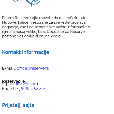
Putem Reserve sajta možete da rezervišete sale,
klubove, kafiće i restorane za sve vrste proslava i
događaja, kao i da saznate sve važne informacije o
njima u našoj velikoj bazi. Dopustite da Reserve
postane vaš omiljeni online vodič!
Kontakt informacije
E-mail:
office@reserve.rs
Rezervacije
Srpski
062 262 212
i
English
+381 62 262 212
Prijatelji sajta