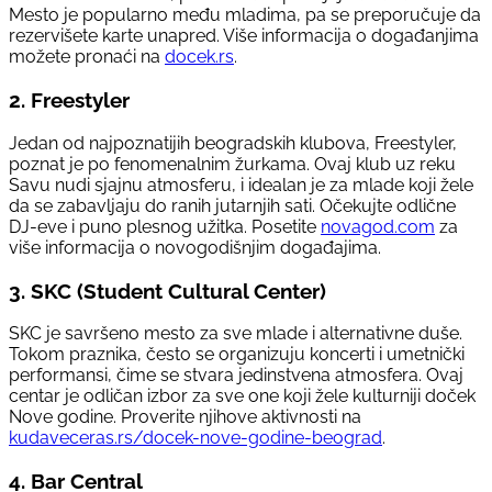
Mesto je popularno među mladima, pa se preporučuje da
rezervišete karte unapred. Više informacija o događanjima
možete pronaći na
docek.rs
.
2.
Freestyler
Jedan od najpoznatijih beogradskih klubova, Freestyler,
poznat je po fenomenalnim žurkama. Ovaj klub uz reku
Savu nudi sjajnu atmosferu, i idealan je za mlade koji žele
da se zabavljaju do ranih jutarnjih sati. Očekujte odlične
DJ-eve i puno plesnog užitka. Posetite
novagod.com
za
više informacija o novogodišnjim događajima.
3.
SKC (Student Cultural Center)
SKC je savršeno mesto za sve mlade i alternativne duše.
Tokom praznika, često se organizuju koncerti i umetnički
performansi, čime se stvara jedinstvena atmosfera. Ovaj
centar je odličan izbor za sve one koji žele kulturniji doček
Nove godine. Proverite njihove aktivnosti na
kudaveceras.rs/docek-nove-godine-beograd
.
4.
Bar Central