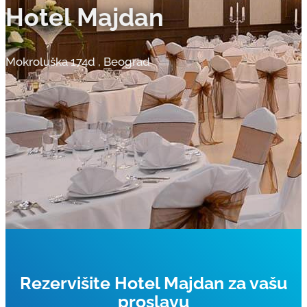
Hotel Majdan
Mokroluška 174d
,
Beograd
Rezervišite Hotel Majdan za vašu
proslavu