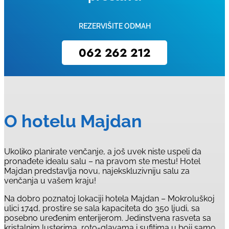
REZERVIŠITE ODMAH
062 262 212
O hotelu Majdan
Ukoliko planirate venčanje, a još uvek niste uspeli da
pronađete idealu salu – na pravom ste mestu! Hotel
Majdan predstavlja novu, najekskluzivniju salu za
venčanja u vašem kraju!
Na dobro poznatoj lokaciji hotela Majdan – Mokroluškoj
ulici 174d, prostire se sala kapaciteta do 350 ljudi, sa
posebno uređenim enterijerom. Jedinstvena rasveta sa
kristalnim lusterima, roto-glavama i sufitima u boji samo