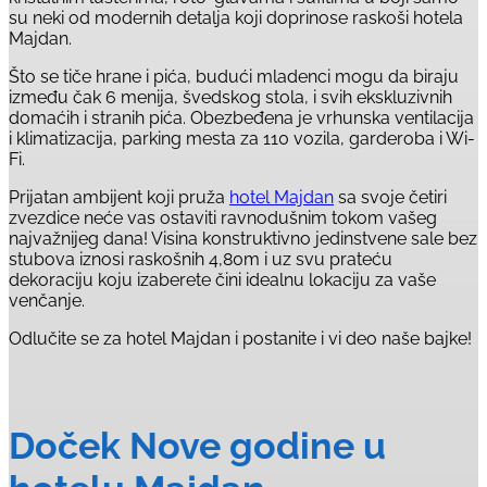
su neki od modernih detalja koji doprinose raskoši hotela
Majdan.
Što se tiče hrane i pića, budući mladenci mogu da biraju
između čak 6 menija, švedskog stola, i svih ekskluzivnih
domaćih i stranih pića. Obezbeđena je vrhunska ventilacija
i klimatizacija, parking mesta za 110 vozila, garderoba i Wi-
Fi.
Prijatan ambijent koji pruža
hotel Majdan
sa svoje četiri
zvezdice neće vas ostaviti ravnodušnim tokom vašeg
najvažnijeg dana! Visina konstruktivno jedinstvene sale bez
stubova iznosi raskošnih 4,80m i uz svu prateću
dekoraciju koju izaberete čini idealnu lokaciju za vaše
venčanje.
Odlučite se za hotel Majdan i postanite i vi deo naše bajke!
Doček Nove godine u