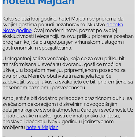
hotelu Majdan
Kako se bliži kraj godine, hotel Majdan se priprema da
svojim gostima ponudi nezaboravno iskustvo
dočeka
Nove godine
. Ovaj moderni hotel, poznat po svojoj
ekskluzivnosti i eleganciji, za ovu priliku priprema poseban
program koji će biti upotpunjen vrhunskom uslugom i
gastronomskim specijalitetima.
U elegantnoj sali za venčanja, koja će za ovu priliku biti
transformisana u svečanu dvoranu, gosti će moći da
uživaju u bogatom meniju, pripremljenom posebno za
ovu priliku. Meni će obuhvatati razna jela koja će
zadovoljiti svačiji ukus, a svako jelo će biti pripremljeno sa
posebnom pažnjom i posvećenošću.
Ambijent će biti dodatno prilagođen prazničnom duhu, sa
svečanom dekoracijom i diskretnim novogodišnjim
detaljima koji će stvoriti atmosferu čarolije i svečanosti. Uz
prijatne zvuke muzike, gosti će imati priliku da plešu,
proslave i dočekaju Novu godinu u jedinstvenom
ambijentu
hotela Majdan
.