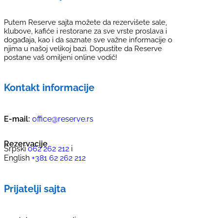
Putem Reserve sajta možete da rezervišete sale,
klubove, kafiće i restorane za sve vrste proslava i
događaja, kao i da saznate sve važne informacije o
njima u našoj velikoj bazi. Dopustite da Reserve
postane vaš omiljeni online vodič!
Kontakt informacije
E-mail:
office@reserve.rs
Rezervacije
Srpski
062 262 212
i
English
+381 62 262 212
Prijatelji sajta