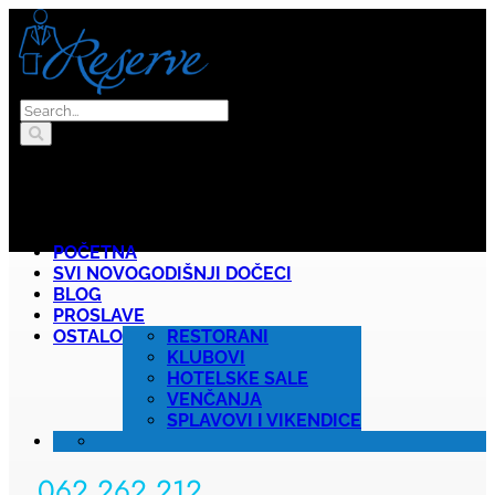
POČETNA
SVI NOVOGODIŠNJI DOČECI
BLOG
PROSLAVE
OSTALO
RESTORANI
KLUBOVI
HOTELSKE SALE
VENČANJA
SPLAVOVI I VIKENDICE
062 262 212